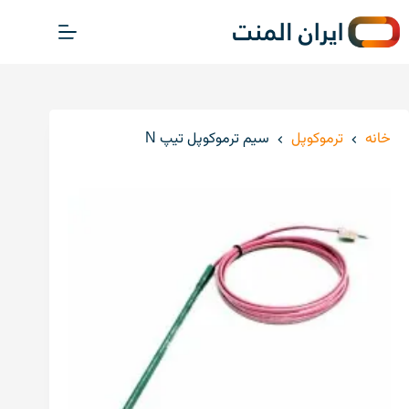
پ
ر
ش
ب
ه
م
خانه
ترموکوپل
سیم ترموکوپل تیپ N
ح
ت
و
ا