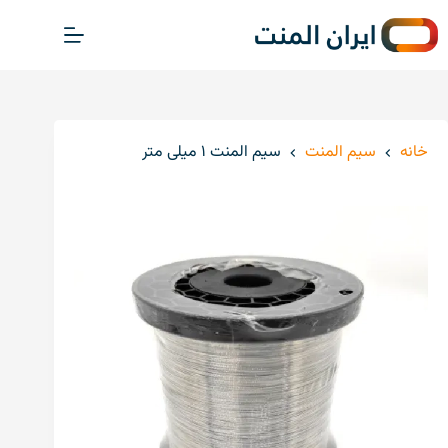
پ
ر
ش
ب
ه
م
خانه
سیم المنت
سیم المنت ۱ میلی متر
ح
ت
و
ا