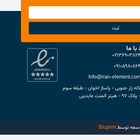
ثبت
 با ما
0213690382
0910598086
Info@iran-element.co
اله زار جنوبی - پاساژ اخوان - طبقه سوم
پلاک ۹۷ - هیتر المنت عابدینی
وسعه توسط
Bluprint