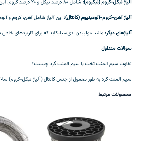
آلیاژ نیکل-کروم (نیکروم):
شامل ۸۰ درصد نیکل و ۲۰ درصد کروم. این آلیاژ به دلیل مقاومت بالا در برابر اکسیداسیون و تحمل دماهای بالا محبوب است.
آلیاژ آهن-کروم-آلومینیوم (کانتال):
این آلیاژ شامل آهن، کروم و آلومینیوم است و می‌
آلیاژهای دیگر:
مانند مولیبدن-دی‌سیلیکاید که برای کاربردهای خاص با 
سوالات متداول
تفاوت سیم المنت تخت با سیم المنت گرد چیست؟
سیم المنت گرد به طور معمول از جنس کانتال (آلیاژ نیکل-کروم) ساخته
محصولات مرتبط