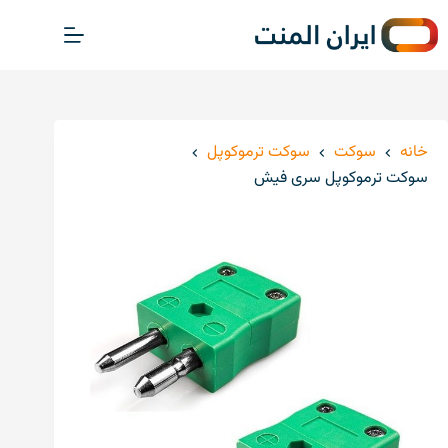
پ
ر
ش
ب
ه
م
خانه
سوکت
سوکت ترموکوپل
ح
سوکت ترموکوپل سری فیش
ت
و
ا