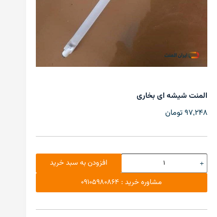
المنت شیشه ای بخاری
97,248
تومان
افزودن به سبد خرید
مشاوره خرید : 09105980864