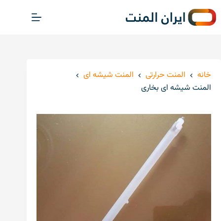
پ
ر
ش
ب
ه
م
خانه
المنت حرارتی
المنت شیشه ای
ح
المنت شیشه ای بخاری
ت
و
ا