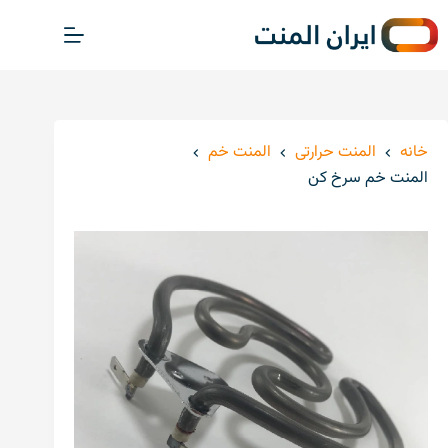
پ
ر
ش
ب
ه
م
خانه
المنت حرارتی
المنت خم
ح
المنت خم سرخ کن
ت
و
ا